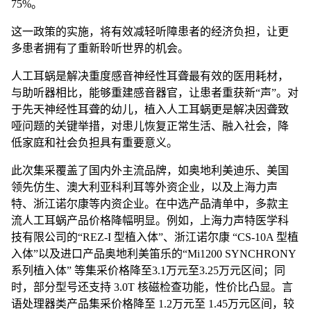
75%。
这一政策的实施，将有效减轻听障患者的经济负担，让更
多患者拥有了重新聆听世界的机会。
人工耳蜗是解决重度感音神经性耳聋最有效的医用耗材，
与助听器相比，能够重建感音器官，让患者重获新“声”。对
于先天神经性耳聋的幼儿，植入人工耳蜗更是解决因聋致
哑问题的关键举措，对患儿恢复正常生活、融入社会，降
低家庭和社会负担具有重要意义。
此次集采覆盖了国内外主流品牌，如奥地利美迪乐、美国
领先仿生、澳大利亚科利耳等外资企业，以及上海力声
特、浙江诺尔康等内资企业。在中选产品清单中，多款主
流人工耳蜗产品价格降幅明显。例如，上海力声特医学科
技有限公司的“REZ-I 型植入体”、浙江诺尔康 “CS-10A 型植
入体”以及进口产品奥地利美笛乐的“Mi1200 SYNCHRONY
系列植入体” 等集采价格降至3.1万元至3.25万元区间；同
时，部分型号还支持 3.0T 核磁检查功能，性价比凸显。言
语处理器类产品集采价格降至 1.2万元至 1.45万元区间，较