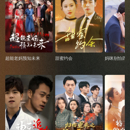
超能老妈预知未来
甜蜜约会
妈咪别怕四