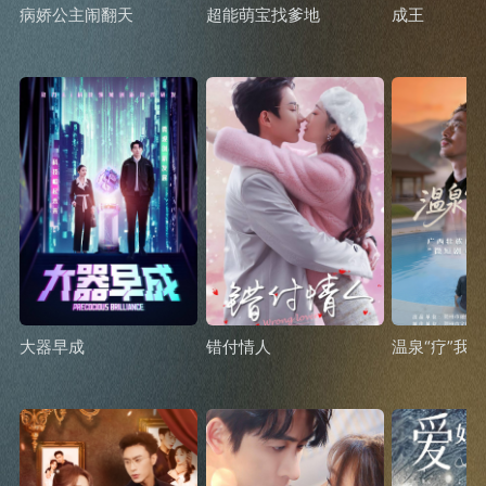
病娇公主闹翻天
超能萌宝找爹地
成王
大器早成
错付情人
温泉“疗”我