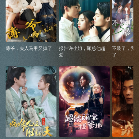
薄爷，夫人马甲又掉了
报告许小姐，顾总他超
不装了，我
爱
了