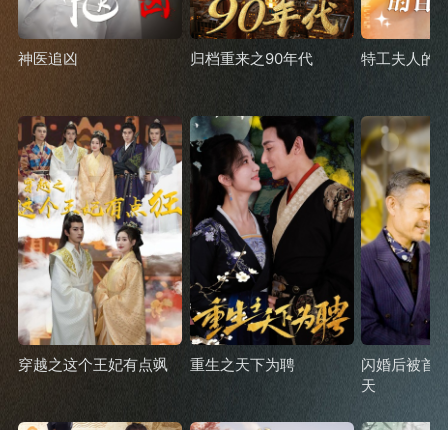
神医追凶
归档重来之90年代
特工夫人的
穿越之这个王妃有点飒
重生之天下为聘
闪婚后被首
天