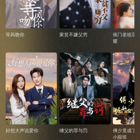
等风吻你
家贫不嫌父穷
侯门老祖宗
耀
好想大声说爱你
继父的罪与罚
傅少竟成了
小跟班