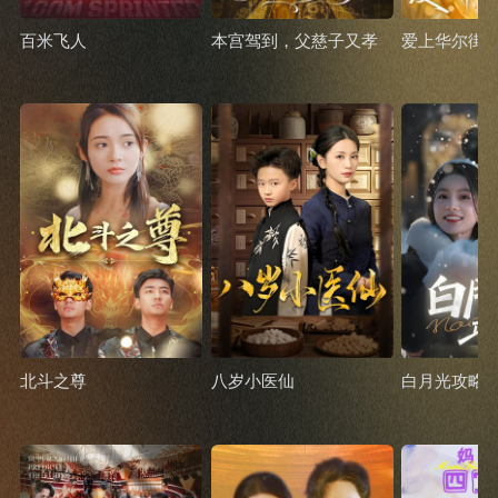
百米飞人
本宫驾到，父慈子又孝
爱上华尔街
北斗之尊
八岁小医仙
白月光攻略