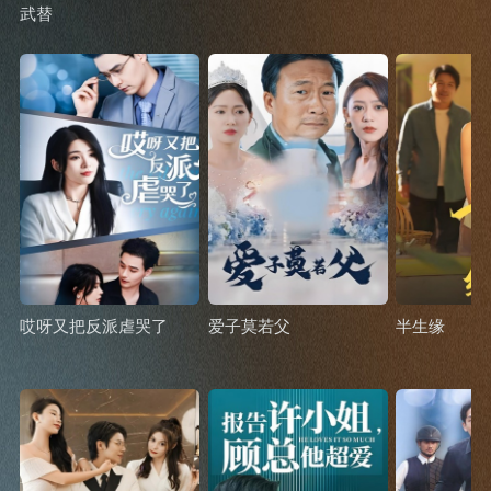
武替
哎呀又把反派虐哭了
爱子莫若父
半生缘