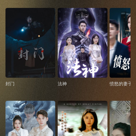
封门
法神
愤怒的妻子