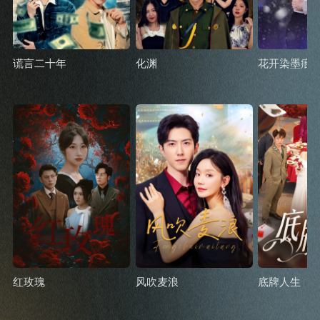
谎言二十年
化渊
花开染墨痕
红玫瑰
风吹麦浪
底牌人生