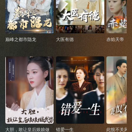
巅峰之都市隐龙
大医有德
赤焰天帝
大胆，敢让皇后娘娘做
错爱一生
此恨不关风