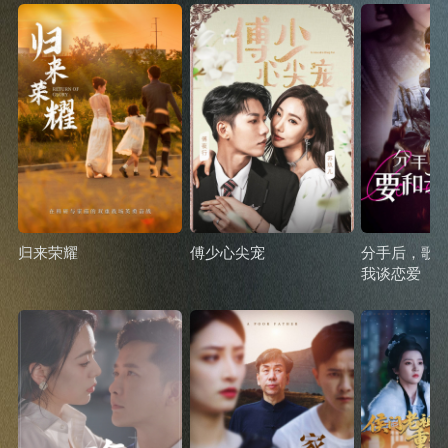
归来荣耀
傅少心尖宠
分手后，歌
我谈恋爱